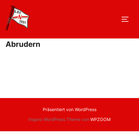
Zu
Inhalten
SEIT
springen
Abrudern
Präsentiert von WordPress
Inspiro WordPress Theme von
WPZOOM