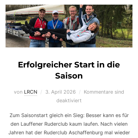
Erfolgreicher Start in die
Saison
Veröffentlicht
von
LRCN
3. April 2026
Kommentare sind
am
deaktiviert
Zum Saisonstart gleich ein Sieg: Besser kann es für
den Lauffener Ruderclub kaum laufen. Nach vielen
Jahren hat der Ruderclub Aschaffenburg mal wieder