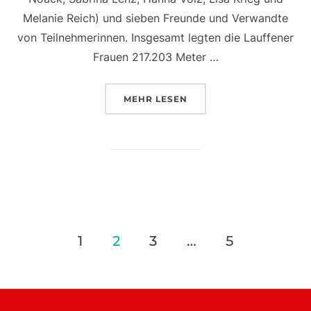
Melanie Reich) und sieben Freunde und Verwandte
von Teilnehmerinnen. Insgesamt legten die Lauffener
Frauen 217.203 Meter …
ÜBER „STARKE FRAUEN“
MEHR
LESEN
Seitennummerierung
1
2
3
…
5
der
Beiträge