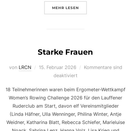
ÜBER „SILBER FÜR NIKLAS JA
MEHR
LESEN
Starke Frauen
Veröffentlicht
von
LRCN
15. Februar 2026
Kommentare sind
am
deaktiviert
18 Teilnehmerinnen waren beim Ergometer-Wettkampf
Women’s Rowing Challenge 2026 für den Lauffener
Ruderclub am Start, davon elf Vereinsmitglieder
(Linda Häfner, Ulla Wenninger, Philina Winter, Antje
Weidner, Katharina Blatt, Rebecca Schiefer, Marieluise
Noack, Sabrina Lenz, Hanna Volz, Lisa Krieg und